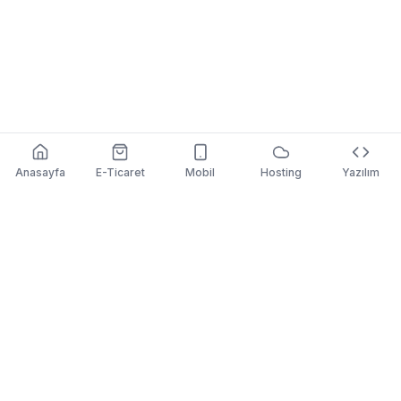
Anasayfa
E-Ticaret
Mobil
Hosting
Yazılım
etic
web
Özel yazılım, e-ticaret, matbaa e-ticaret, mobil uygulama
ve web hosting alanlarında uçtan uca dijital çözümler.
©
2026
eticweb. Tüm hakları saklıdır.