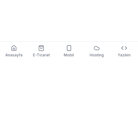
Anasayfa
E-Ticaret
Mobil
Hosting
Yazılım
etic
web
Özel yazılım, e-ticaret, matbaa e-ticaret, mobil uygulama
ve web hosting alanlarında uçtan uca dijital çözümler.
©
2026
eticweb. Tüm hakları saklıdır.