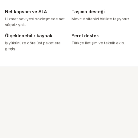
Net kapsam ve SLA
Taşıma desteği
Hizmet seviyesi sözleşmede net;
Mevcut sitenizi birlikte taşıyoruz.
sürpriz yok.
Ölçeklenebilir kaynak
Yerel destek
İş yükünüze göre üst paketlere
Türkçe iletişim ve teknik ekip.
geçiş.
hemen sorgulayın