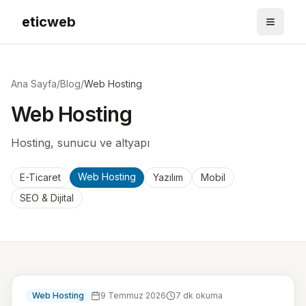
etic
web
Menüyü
Ana Sayfa
/
Blog
/
Web Hosting
Web Hosting
Hosting, sunucu ve altyapı
Web Hosting
E-Ticaret
Yazılım
Mobil
SEO & Dijital
Web Hosting
9 Temmuz 2026
7
dk okuma